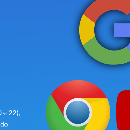
 e 22),
ado